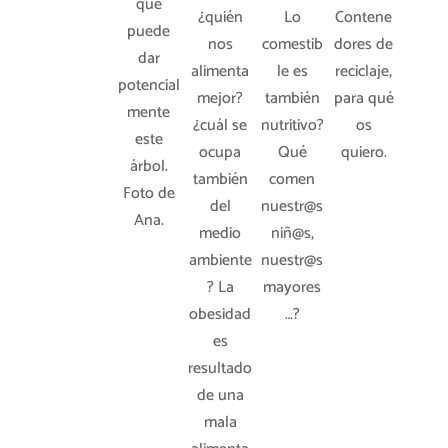
que
¿quién
Lo
Contene
puede
nos
comestib
dores de
dar
alimenta
le es
reciclaje,
potencial
mejor?
también
para qué
mente
¿cuál se
nutritivo?
os
este
ocupa
Qué
quiero.
árbol.
también
comen
Foto de
del
nuestr@s
Ana.
medio
niñ@s,
ambiente
nuestr@s
? La
mayores
obesidad
…?
es
resultado
de una
mala