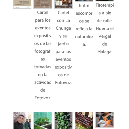
Fitoterapi
Entre
Cartel
Cartel
a a pie
escombr
para los
con La
de calle.
os se
eventos
Chunga
Huerta el
refleja la
expositiv
y su
Vergel
naturalez
os de las
jardín
de
a.
fotografí
para los
Málaga.
as
eventos
tomadas
expositiv
en la
os de
actividad
Fotovoz.
de
Fotovoz.