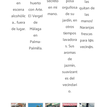
secreto
posa
las
en
huerto
en mi
orgullosa
quitan de
escena
con Arte.
mano.
de su
las
alcohólic
El Vergel
jardín, en
manos!
a… fuera
de
otros
Naranjas
de lugar.
Málaga
tiempos
frescas
en
lavadora
para l@s
Palma-
s. Sus
vecin@s.
Palmilla.
aromas
de
jazmín,
suavizant
es del
vecindari
o.