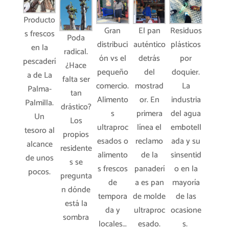
Producto
Gran
El pan
Residuos
s frescos
Poda
distribuci
auténtico
plásticos
en la
radical.
ón vs el
detrás
por
pescaderí
¿Hace
pequeño
del
doquier.
a de La
falta ser
comercio.
mostrad
La
Palma-
tan
Alimento
or. En
industria
Palmilla.
drástico?
s
primera
del agua
Un
Los
ultraproc
línea el
embotell
tesoro al
propios
esados o
reclamo
ada y su
alcance
residente
alimento
de la
sinsentid
de unos
s se
s frescos
panaderí
o en la
pocos.
pregunta
de
a es pan
mayoría
n dónde
tempora
de molde
de las
está la
da y
ultraproc
ocasione
sombra
locales…
esado.
s.