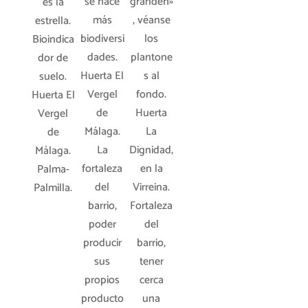
grandeh»
se hace
es la
, véanse
más
estrella.
los
biodiversi
Bioindica
plantone
dades.
dor de
s al
Huerta El
suelo.
fondo.
Vergel
Huerta El
Huerta
de
Vergel
La
Málaga.
de
Dignidad,
La
Málaga.
en la
fortaleza
Palma-
Virreina.
del
Palmilla.
Fortaleza
barrio,
del
poder
barrio,
producir
tener
sus
cerca
propios
una
producto