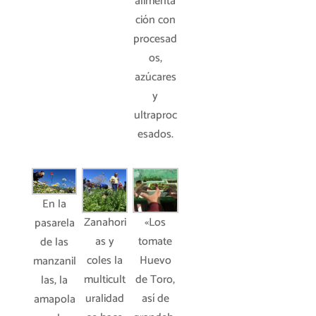
alimenta
ción con
procesad
os,
azúcares
y
ultraproc
esados.
En la
«Los
Zanahori
pasarela
tomate
as y
de las
Huevo
coles la
manzanil
de Toro,
multicult
las, la
así de
uralidad
amapola