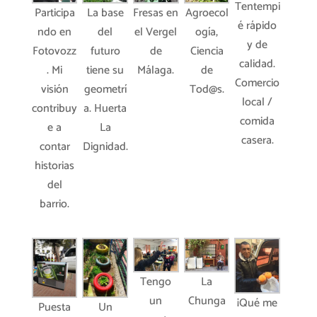
Tentempi
Participa
La base
Fresas en
Agroecol
é rápido
ndo en
del
el Vergel
ogía,
y de
Fotovozz
futuro
de
Ciencia
calidad.
. Mi
tiene su
Málaga.
de
Comercio
visión
geometrí
Tod@s.
local /
contribuy
a. Huerta
comida
e a
La
casera.
contar
Dignidad.
historias
del
barrio.
Tengo
La
un
Chunga
¡Qué me
Puesta
Un